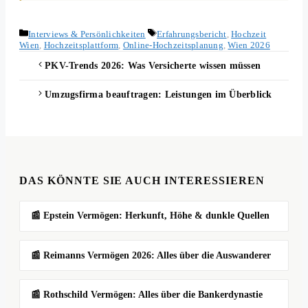
Kategorien
Schlagwörter
Interviews & Persönlichkeiten
Erfahrungsbericht
,
Hochzeit
Wien
,
Hochzeitsplattform
,
Online-Hochzeitsplanung
,
Wien 2026
PKV-Trends 2026: Was Versicherte wissen müssen
Umzugsfirma beauftragen: Leistungen im Überblick
DAS KÖNNTE SIE AUCH INTERESSIEREN
📰 Epstein Vermögen: Herkunft, Höhe & dunkle Quellen
📰 Reimanns Vermögen 2026: Alles über die Auswanderer
📰 Rothschild Vermögen: Alles über die Bankerdynastie