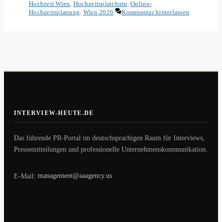
Hochzeit Wien
,
Hochzeitsplattform
,
Online-
Hochzeitsplanung
,
Wien 2026
Kommentar hinterlassen
INTERVIEW-HEUTE.DE
Das führende PR-Portal im deutschsprachigen Raum für Interviews,
Pressemitteilungen und professionelle Unternehmenskommunikation.
E-Mail:
management@aaagency.us