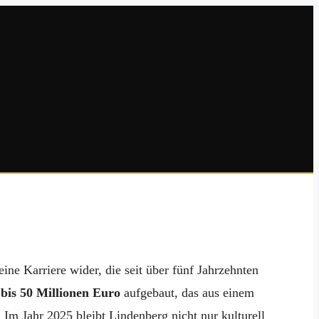
ne Karriere wider, die seit über fünf Jahrzehnten
 bis 50 Millionen Euro
aufgebaut, das aus einem
m Jahr 2025 bleibt Lindenberg nicht nur kulturell