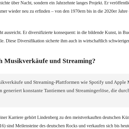
te über Nacht, sondern ein Jahrzehnte langes Projekt. Er veröffentlich
mer wieder neu zu erfinden – von den 1970ern bis in die 2020er Jahre – 
ht ausreicht. Er diversifizierte konsequent: in die bildende Kunst, in B
. Diese Diversifikation sicherte ihm auch in wirtschaftlich schwieri
ch Musikverkäufe und Streaming?
kverkäufe und Streaming-Plattformen wie Spotify und Apple 
n generiert konstante Tantiemen und Streamingerlöse, die durc
einer Karriere gehört Lindenberg zu den meistverkauften deutschen Kün
6) sind Meilensteine des deutschen Rocks und verkaufen sich bis heute