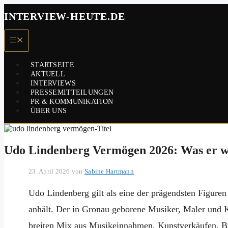
Zum
INTERVIEW-HEUTE.DE
Inhalt
springen
Menü
STARTSEITE
AKTUELL
INTERVIEWS
PRESSEMITTEILUNGEN
PR & KOMMUNIKATION
ÜBER UNS
Udo Lindenberg Vermögen 2026: Was er wi
23. April 2026
von
Sabine Hartmann
Udo Lindenberg gilt als eine der prägendsten Figuren
anhält. Der in Gronau geborene Musiker, Maler und K
breiten Mix aus Musikeinnahmen, Kunstverkäufen, Buc