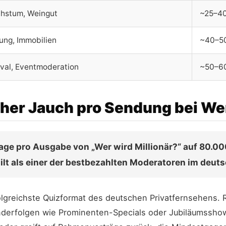
hstum, Weingut
~25–40
ung, Immobilien
~40–50
al, Eventmoderation
~50–60
ther Jauch pro Sendung bei Wer
ge pro Ausgabe von „Wer wird Millionär?“ auf 80.000
r gilt als einer der bestbezahlten Moderatoren im deu
rfolgreichste Quizformat des deutschen Privatfernsehens. 
nderfolgen wie Prominenten-Specials oder Jubiläumssho