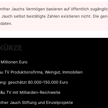
nther Jauchs Vermögen basieren auf öffentlich zugängli
 Jauch selbst bestätigte Zahlen existieren nicht. Die g
zdaten.
 KÜRZE
Millionen Euro
u TV Produktionsfirma, Weingut, Immobilien
dung: geschätzt 80.000–150.000 Euro
i&u TV mit Milliarden-Reichweite
ther Jauch Stiftung und Einzelprojekte