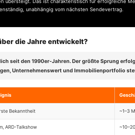
bersteigt. Das ist charakteristisch für erfolgreiche M
eigenständig, unabhängig vom nächsten Sendevertrag.
ber die Jahre entwickelt?
ch seit den 1990er-Jahren. Der größte Sprung erfolg
agen, Unternehmenswert und Immobilienportfolio stet
eignis
Gesch
rste Bekanntheit
~1–3 M
, ARD-Talkshow
~10–20