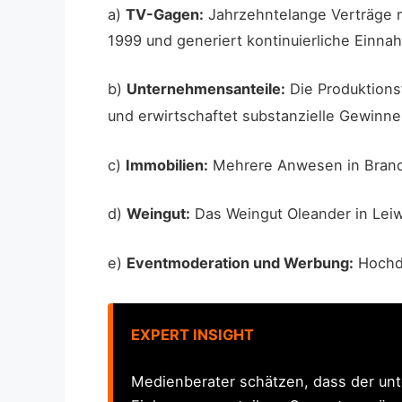
a)
TV-Gagen:
Jahrzehntelange Verträge mi
1999 und generiert kontinuierliche Einna
b)
Unternehmensanteile:
Die Produktionsf
und erwirtschaftet substanzielle Gewinne
c)
Immobilien:
Mehrere Anwesen in Branden
d)
Weingut:
Das Weingut Oleander in Leiw
e)
Eventmoderation und Werbung:
Hochdo
EXPERT INSIGHT
Medienberater schätzen, dass der unte