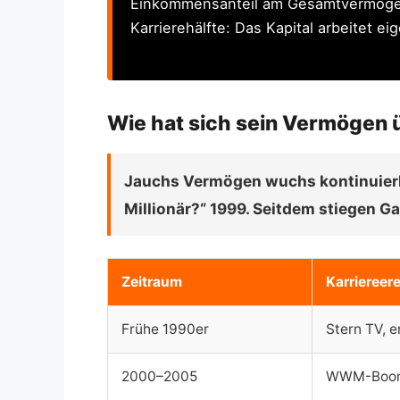
Einkommensanteil am Gesamtvermögen ü
Karrierehälfte: Das Kapital arbeitet 
Wie hat sich sein Vermögen ü
Jauchs Vermögen wuchs kontinuierli
Millionär?“ 1999. Seitdem stiegen G
Zeitraum
Karriereer
Frühe 1990er
Stern TV, e
2000–2005
WWM-Boom