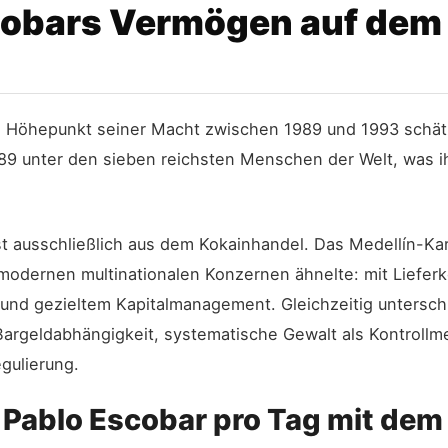
cobars Vermögen auf dem
m Höhepunkt seiner Macht zwischen 1989 und 1993 sch
989 unter den sieben reichsten Menschen der Welt, was i
usschließlich aus dem Kokainhandel. Das Medellín-Karte
en modernen multinationalen Konzernen ähnelte: mit Liefer
 und gezieltem Kapitalmanagement. Gleichzeitig untersc
Bargeldabhängigkeit, systematische Gewalt als Kontrollm
egulierung.
e Pablo Escobar pro Tag mit de