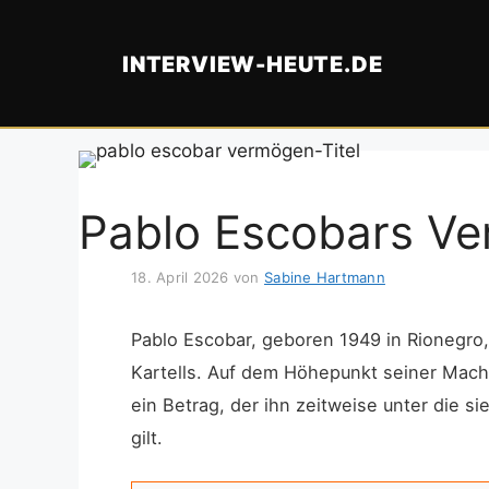
Zum
Inhalt
INTERVIEW-HEUTE.DE
springen
Pablo Escobars Ve
18. April 2026
von
Sabine Hartmann
Pablo Escobar, geboren 1949 in Rionegro
Kartells. Auf dem Höhepunkt seiner Mac
ein Betrag, der ihn zeitweise unter die s
gilt.