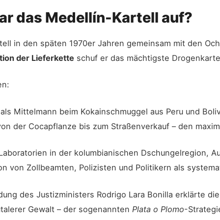
r das Medellín-Kartell auf?
tell in den späten 1970er Jahren gemeinsam mit den Oc
ion der Lieferkette
schuf er das mächtigste Drogenkartel
en:
ls Mittelmann beim Kokainschmuggel aus Peru und Bolivi
 von der Cocapflanze bis zum Straßenverkauf – den maxim
aboratorien in der kolumbianischen Dschungelregion, Auf
ion von Zollbeamten, Polizisten und Politikern als syste
ng des Justizministers Rodrigo Lara Bonilla erklärte di
utalerer Gewalt – der sogenannten
Plata o Plomo
-Strateg