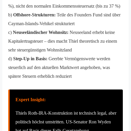
%), nicht den normalen Einkommenssteuersatz (bis zu 37 %)
b)
Offshore-Strukturen:
Teile des Founders Fund sind über
Cayman-Islands-Vehikel strukturiert
c)
Neuseeländischer Wohnsitz:
Neuseeland erhebt keine
Kapitalertragsteuer – dies macht Thiel theoretisch zu einem
sehr steuergünstigen Wohnsitzland
d)
Step-Up in Basis:
Geerbte Vermögenswerte werden
steuerlich auf den aktuellen Marktwert angehoben, was
spätere Steuern erheblich reduziert
Expert Insight:
Thiels Roth-IRA-Konstruktion ist technisch legal, aber
politisch höchst umstritten. US-Senator Ron Wyden
hat auf Basis dieses Falls Gesetzgebung