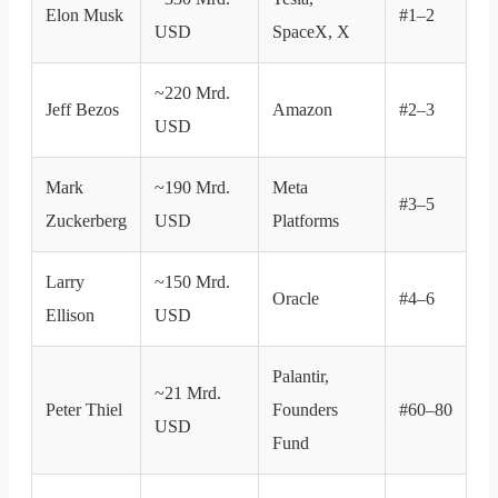
Elon Musk
#1–2
USD
SpaceX, X
~220 Mrd.
Jeff Bezos
Amazon
#2–3
USD
Mark
~190 Mrd.
Meta
#3–5
Zuckerberg
USD
Platforms
Larry
~150 Mrd.
Oracle
#4–6
Ellison
USD
Palantir,
~21 Mrd.
Peter Thiel
Founders
#60–80
USD
Fund