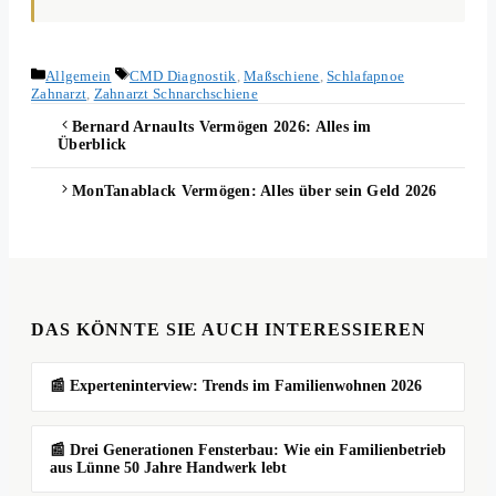
Kategorien
Schlagwörter
Allgemein
CMD Diagnostik
,
Maßschiene
,
Schlafapnoe
Zahnarzt
,
Zahnarzt Schnarchschiene
Bernard Arnaults Vermögen 2026: Alles im
Überblick
MonTanablack Vermögen: Alles über sein Geld 2026
DAS KÖNNTE SIE AUCH INTERESSIEREN
📰 Experteninterview: Trends im Familienwohnen 2026
📰 Drei Generationen Fensterbau: Wie ein Familienbetrieb
aus Lünne 50 Jahre Handwerk lebt