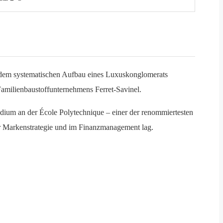
d dem systematischen Aufbau eines Luxuskonglomerats
amilienbaustoffunternehmens Ferret-Savinel.
udium an der École Polytechnique – einer der renommiertesten
der Markenstrategie und im Finanzmanagement lag.