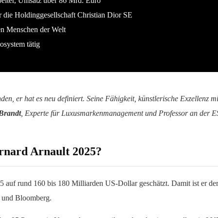
iter, Umsatz über 86 Mrd. Euro
 die Holdinggesellschaft Christian Dior SE
ten Menschen der Welt
osystem tätig
en, er hat es neu definiert. Seine Fähigkeit, künstlerische Exzellenz 
 Brandt
, Experte für Luxusmarkenmanagement und Professor an der E
ernard Arnault 2025?
auf rund 160 bis 180 Milliarden US-Dollar geschätzt. Damit ist er der
es und Bloomberg.