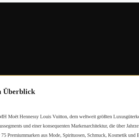
m Überblick
H Moët Hennessy Louis Vuitton, dem weltweit größten Luxusgüterkon
ssegments und einer konsequenten Markenarchitektur, die über Jahrzeh
er 75 Premiummarken aus Mode, Spirituosen, Schmuck, Kosmetik und E