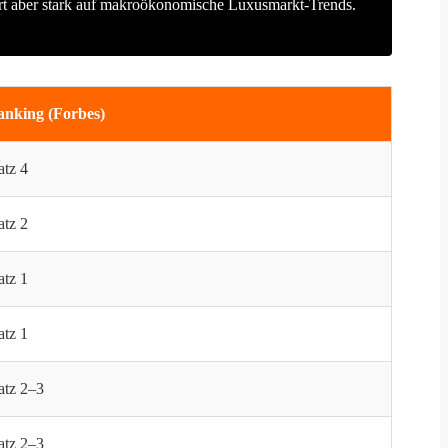
giert aber stark auf makroökonomische Luxusmarkt-Trends.
nking (Forbes)
atz 4
atz 2
atz 1
atz 1
atz 2–3
atz 2–3