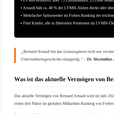
• LVMH-Konzern: über 75 Luxusmarken, 213.000 Mitarbe
• Arnault hält ca. 48 % der LVMH-Aktien direkt oder über
• Mehrfacher Spitzenreiter im Forbes-Ranking der reichs
• Fünf Kinder, alle in führenden Positionen im LVMH-Ök
„Bernard Arnault hat das Luxussegment nicht nur verstand
Unternehmensgeschichte einzigartig.“ –
Dr. Maximilian
Was ist das aktuelle Vermögen von B
Das aktuelle Vermögen von Bernard Arnault wird im Jahr 2025 
ersten drei Plätze im globalen Milliardärs-Ranking von Forb