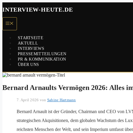
Zum
INTERVIEW-HEUTE.DE
Inhalt
springen
Menü
STARTSEITE
AKTUELL
INTERVIEWS
PRESSEMITTEILUNGEN
PR & KOMMUNIKATION
ÜBER UNS
Bernard Arnaults Vermögen 2026: Alles i
7. April 2026
von
Sabine Hartmann
Bernard Arnault ist der Gründer, Chairman und CEO von LVM
strategischen Akquisitionen, dem globalen Wachstum des Luxu
reichsten Menschen der Welt, und sein Imperium umfasst üb