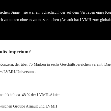
hen Sinne – sie war ein Schachzug, der auf dem Vertrauen eines Konk
isch zu nutzen ohne es zu missbrauchen (Arnault hat LVMH zum globale
ults Imperium?
zern, der über 75 Marken in sechs Geschäftsbereichen vereint. Darü
 des LVMH-Universums.
Arnault) hält ca. 48 % der LVMH-Aktien
ng zwischen Groupe Arnault und LVMH