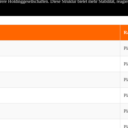
hrere Holdinggesellschaften. Diese Struktur bietet mehr Stabilität, rea
Ra
Pl
Pl
Pl
Pl
Pl
Pl