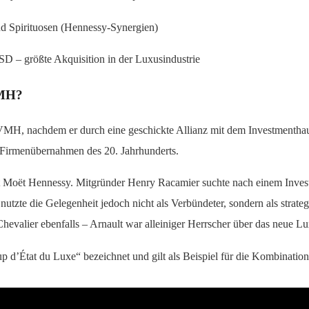
nd Spirituosen (Hennessy-Synergien)
D – größte Akquisition in der Luxusindustrie
VMH?
, nachdem er durch eine geschickte Allianz mit dem Investmenthau
ten Firmenübernahmen des 20. Jahrhunderts.
 Moët Hennessy. Mitgründer Henry Racamier suchte nach einem Invest
nutzte die Gelegenheit jedoch nicht als Verbündeter, sondern als strate
 Chevalier ebenfalls – Arnault war alleiniger Herrscher über das neue 
up d’État du Luxe“ bezeichnet und gilt als Beispiel für die Kombinatio