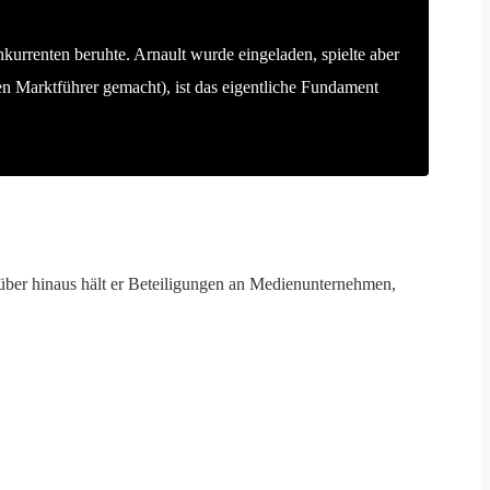
urrenten beruhte. Arnault wurde eingeladen, spielte aber
n Marktführer gemacht), ist das eigentliche Fundament
ber hinaus hält er Beteiligungen an Medienunternehmen,