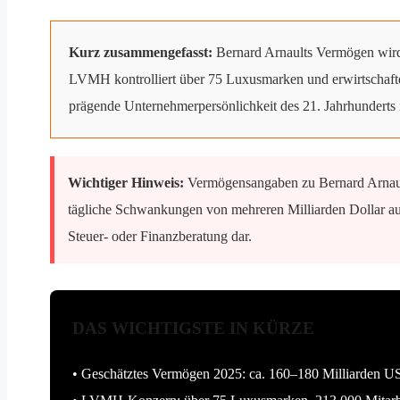
Kurz zusammengefasst:
Bernard Arnaults Vermögen wird 
LVMH kontrolliert über 75 Luxusmarken und erwirtschaftet
prägende Unternehmerpersönlichkeit des 21. Jahrhunderts 
Wichtiger Hinweis:
Vermögensangaben zu Bernard Arnault
tägliche Schwankungen von mehreren Milliarden Dollar auf
Steuer- oder Finanzberatung dar.
DAS WICHTIGSTE IN KÜRZE
• Geschätztes Vermögen 2025: ca. 160–180 Milliarden U