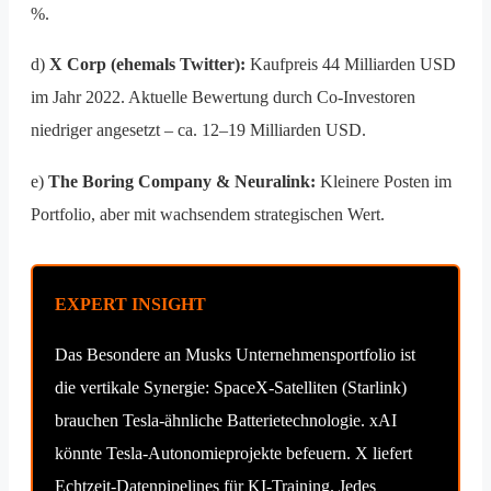
%.
d)
X Corp (ehemals Twitter):
Kaufpreis 44 Milliarden USD
im Jahr 2022. Aktuelle Bewertung durch Co-Investoren
niedriger angesetzt – ca. 12–19 Milliarden USD.
e)
The Boring Company & Neuralink:
Kleinere Posten im
Portfolio, aber mit wachsendem strategischen Wert.
EXPERT INSIGHT
Das Besondere an Musks Unternehmensportfolio ist
die vertikale Synergie: SpaceX-Satelliten (Starlink)
brauchen Tesla-ähnliche Batterietechnologie. xAI
könnte Tesla-Autonomieprojekte befeuern. X liefert
Echtzeit-Datenpipelines für KI-Training. Jedes