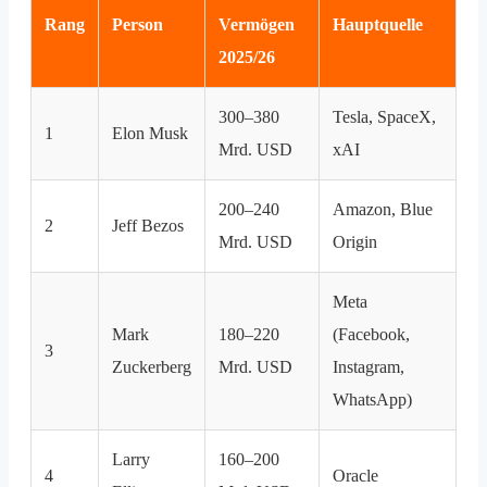
Rang
Person
Vermögen
Hauptquelle
2025/26
300–380
Tesla, SpaceX,
1
Elon Musk
Mrd. USD
xAI
200–240
Amazon, Blue
2
Jeff Bezos
Mrd. USD
Origin
Meta
Mark
180–220
(Facebook,
3
Zuckerberg
Mrd. USD
Instagram,
WhatsApp)
Larry
160–200
4
Oracle