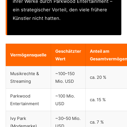
ihrer Werke durch Parkwood Entertainment –
ein strategischer Vorteil, den viele frühere
Künstler nicht hatten.
Geschätzter
Anteil am
Vermögensquelle
Wert
Gesamtvermöge
Musikrechte &
~100–150
ca. 20 %
Streaming
Mio. USD
Parkwood
~100 Mio.
ca. 15 %
Entertainment
USD
Ivy Park
~30–50 Mio.
ca. 7 %
(Modemarke)
USD