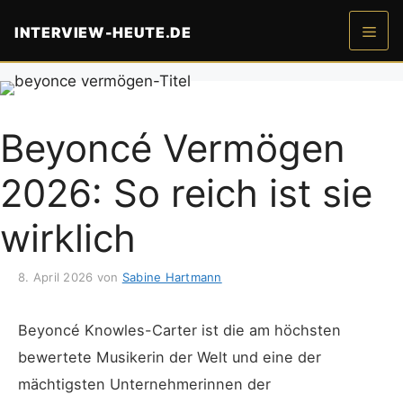
Zum
INTERVIEW-HEUTE.DE
Inhalt
springen
Men
Beyoncé Vermögen
2026: So reich ist sie
wirklich
8. April 2026
von
Sabine Hartmann
Beyoncé Knowles-Carter ist die am höchsten
bewertete Musikerin der Welt und eine der
mächtigsten Unternehmerinnen der