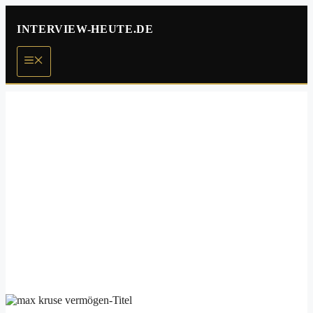
Zum
Inhalt
INTERVIEW-HEUTE.DE
springen
Menü