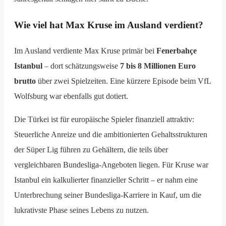
Wie viel hat Max Kruse im Ausland verdient?
Im Ausland verdiente Max Kruse primär bei
Fenerbahçe
Istanbul
– dort schätzungsweise
7 bis 8 Millionen Euro
brutto
über zwei Spielzeiten. Eine kürzere Episode beim VfL
Wolfsburg war ebenfalls gut dotiert.
Die Türkei ist für europäische Spieler finanziell attraktiv:
Steuerliche Anreize und die ambitionierten Gehaltsstrukturen
der Süper Lig führen zu Gehältern, die teils über
vergleichbaren Bundesliga-Angeboten liegen. Für Kruse war
Istanbul ein kalkulierter finanzieller Schritt – er nahm eine
Unterbrechung seiner Bundesliga-Karriere in Kauf, um die
lukrativste Phase seines Lebens zu nutzen.