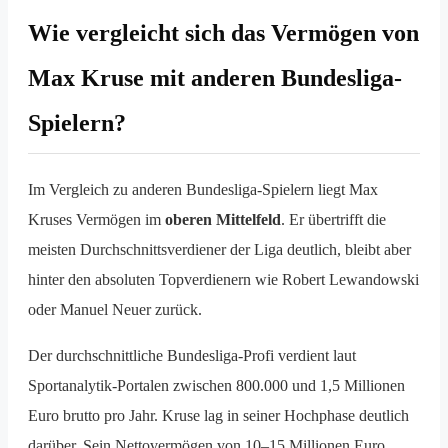
Wie vergleicht sich das Vermögen von
Max Kruse mit anderen Bundesliga-
Spielern?
Im Vergleich zu anderen Bundesliga-Spielern liegt Max
Kruses Vermögen im
oberen Mittelfeld
. Er übertrifft die
meisten Durchschnittsverdiener der Liga deutlich, bleibt aber
hinter den absoluten Topverdienern wie Robert Lewandowski
oder Manuel Neuer zurück.
Der durchschnittliche Bundesliga-Profi verdient laut
Sportanalytik-Portalen zwischen 800.000 und 1,5 Millionen
Euro brutto pro Jahr. Kruse lag in seiner Hochphase deutlich
darüber. Sein Nettovermögen von 10–15 Millionen Euro