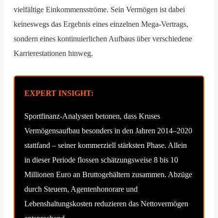
vielfältige Einkommensströme. Sein Vermögen ist dabei
keineswegs das Ergebnis eines einzelnen Mega-Vertrags,
sondern eines kontinuierlichen Aufbaus über verschiedene
Karrierestationen hinweg.
EXPERT INSIGHT:
Sportfinanz-Analysten betonen, dass Kruses
Vermögensaufbau besonders in den Jahren 2014–2020
stattfand – seiner kommerziell stärksten Phase. Allein
in dieser Periode flossen schätzungsweise 8 bis 10
Millionen Euro an Bruttogehältern zusammen. Abzüge
durch Steuern, Agentenhonorare und
Lebenshaltungskosten reduzieren das Nettovermögen