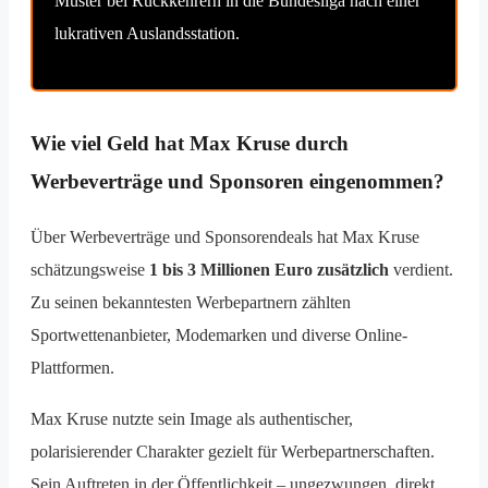
Muster bei Rückkehrern in die Bundesliga nach einer
lukrativen Auslandsstation.
Wie viel Geld hat Max Kruse durch
Werbeverträge und Sponsoren eingenommen?
Über Werbeverträge und Sponsorendeals hat Max Kruse
schätzungsweise
1 bis 3 Millionen Euro zusätzlich
verdient.
Zu seinen bekanntesten Werbepartnern zählten
Sportwettenanbieter, Modemarken und diverse Online-
Plattformen.
Max Kruse nutzte sein Image als authentischer,
polarisierender Charakter gezielt für Werbepartnerschaften.
Sein Auftreten in der Öffentlichkeit – ungezwungen, direkt,