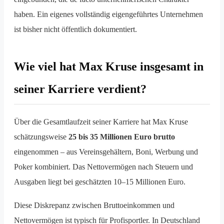
haben. Ein eigenes vollständig eigengeführtes Unternehmen
ist bisher nicht öffentlich dokumentiert.
Wie viel hat Max Kruse insgesamt in
seiner Karriere verdient?
Über die Gesamtlaufzeit seiner Karriere hat Max Kruse
schätzungsweise
25 bis 35 Millionen Euro brutto
eingenommen – aus Vereinsgehältern, Boni, Werbung und
Poker kombiniert. Das Nettovermögen nach Steuern und
Ausgaben liegt bei geschätzten 10–15 Millionen Euro.
Diese Diskrepanz zwischen Bruttoeinkommen und
Nettovermögen ist typisch für Profisportler. In Deutschland