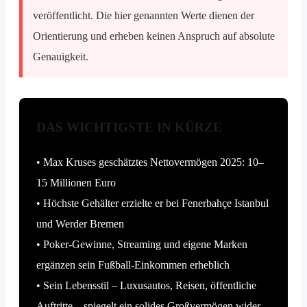
veröffentlicht. Die hier genannten Werte dienen der
Orientierung und erheben keinen Anspruch auf absolute
Genauigkeit.
DAS WICHTIGSTE IN KÜRZE
• Max Kruses geschätztes Nettovermögen 2025: 10–
15 Millionen Euro
• Höchste Gehälter erzielte er bei Fenerbahçe Istanbul
und Werder Bremen
• Poker-Gewinne, Streaming und eigene Marken
ergänzen sein Fußball-Einkommen erheblich
• Sein Lebensstil – Luxusautos, Reisen, öffentliche
Auftritte – spiegelt ein solides Großvermögen wider