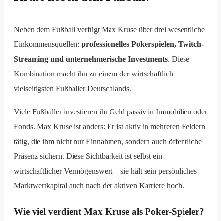
Neben dem Fußball verfügt Max Kruse über drei wesentliche
Einkommensquellen:
professionelles Pokerspielen, Twitch-
Streaming und unternehmerische Investments
. Diese
Kombination macht ihn zu einem der wirtschaftlich
vielseitigsten Fußballer Deutschlands.
Viele Fußballer investieren ihr Geld passiv in Immobilien oder
Fonds. Max Kruse ist anders: Er ist aktiv in mehreren Feldern
tätig, die ihm nicht nur Einnahmen, sondern auch öffentliche
Präsenz sichern. Diese Sichtbarkeit ist selbst ein
wirtschaftlicher Vermögenswert – sie hält sein persönliches
Marktwertkapital auch nach der aktiven Karriere hoch.
Wie viel verdient Max Kruse als Poker-Spieler?