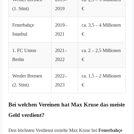
(1. Stint)
2019
€
Fenerbahçe
2019–
ca. 3,5 – 4 Millionen
Istanbul
2021
€
1. FC Union
2021–
ca. 2 – 2,5 Millionen
Berlin
2022
€
Werder Bremen
2022–
ca. 1,5 – 2 Millionen
(2. Stint)
2023
€
Bei welchen Vereinen hat Max Kruse das meiste
Geld verdient?
Den höchsten Verdienst erzielte Max Kruse bei
Fenerbahçe