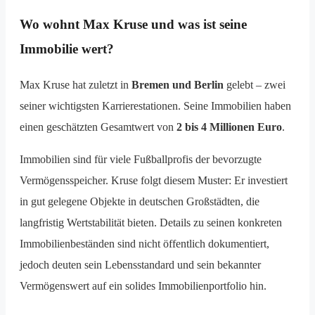
Wo wohnt Max Kruse und was ist seine
Immobilie wert?
Max Kruse hat zuletzt in
Bremen und Berlin
gelebt – zwei
seiner wichtigsten Karrierestationen. Seine Immobilien haben
einen geschätzten Gesamtwert von
2 bis 4 Millionen Euro
.
Immobilien sind für viele Fußballprofis der bevorzugte
Vermögensspeicher. Kruse folgt diesem Muster: Er investiert
in gut gelegene Objekte in deutschen Großstädten, die
langfristig Wertstabilität bieten. Details zu seinen konkreten
Immobilienbeständen sind nicht öffentlich dokumentiert,
jedoch deuten sein Lebensstandard und sein bekannter
Vermögenswert auf ein solides Immobilienportfolio hin.