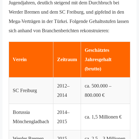
Jugendjahren, deutlich steigend mit dem Durchbruch bei
Werder Bremen und dem SC Freiburg, und gipfelnd in den
Mega-Verträgen in der Türkei. Folgende Gehaltsstufen lassen
sich anhand von Branchenberichten rekonstruieren:
Geschätztes
Verein
Zeitraum
Jahresgehalt
(brutto)
2012–
ca. 500.000 –
SC Freiburg
2014
800.000 €
Borussia
2014–
ca. 1,5 Millionen €
Mönchengladbach
2015
Werder Bremen
2015–
ca. 2,5 – 3 Millionen