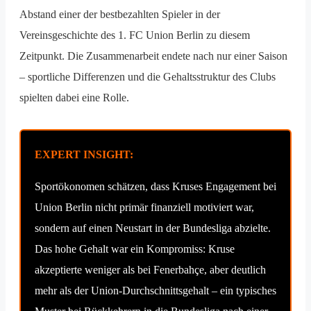
Abstand einer der bestbezahlten Spieler in der
Vereinsgeschichte des 1. FC Union Berlin zu diesem
Zeitpunkt. Die Zusammenarbeit endete nach nur einer Saison
– sportliche Differenzen und die Gehaltsstruktur des Clubs
spielten dabei eine Rolle.
EXPERT INSIGHT:
Sportökonomen schätzen, dass Kruses Engagement bei
Union Berlin nicht primär finanziell motiviert war,
sondern auf einen Neustart in der Bundesliga abzielte.
Das hohe Gehalt war ein Kompromiss: Kruse
akzeptierte weniger als bei Fenerbahçe, aber deutlich
mehr als der Union-Durchschnittsgehalt – ein typisches