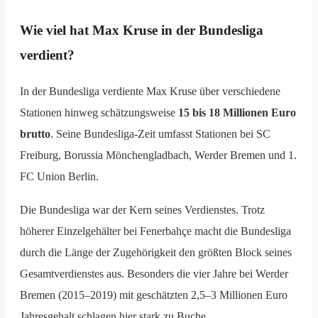
Wie viel hat Max Kruse in der Bundesliga
verdient?
In der Bundesliga verdiente Max Kruse über verschiedene
Stationen hinweg schätzungsweise
15 bis 18 Millionen Euro
brutto
. Seine Bundesliga-Zeit umfasst Stationen bei SC
Freiburg, Borussia Mönchengladbach, Werder Bremen und 1.
FC Union Berlin.
Die Bundesliga war der Kern seines Verdienstes. Trotz
höherer Einzelgehälter bei Fenerbahçe macht die Bundesliga
durch die Länge der Zugehörigkeit den größten Block seines
Gesamtverdienstes aus. Besonders die vier Jahre bei Werder
Bremen (2015–2019) mit geschätzten 2,5–3 Millionen Euro
Jahresgehalt schlagen hier stark zu Buche.