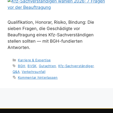
Qualifikation, Honorar, Risiko, Bindung: Die
sieben Fragen, die Geschädigte vor
Beauftragung eines Kfz-Sachverständigen
stellen sollten — mit BGH-fundierten
Antworten.
Kategorien
Karriere & Expertise
Schlagwörter
BGH
,
BVSK
,
Gutachten
,
Kfz-Sachverständiger
,
Q&A
,
Verkehrsunfall
Kommentar hinterlassen