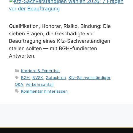
Qualifikation, Honorar, Risiko, Bindung: Die
sieben Fragen, die Geschädigte vor
Beauftragung eines Kfz-Sachverständigen
stellen sollten — mit BGH-fundierten
Antworten.
Kategorien
Karriere & Expertise
Schlagwörter
BGH
,
BVSK
,
Gutachten
,
Kfz-Sachverständiger
,
Q&A
,
Verkehrsunfall
Kommentar hinterlassen