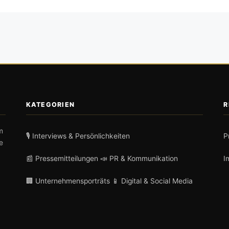
KATEGORIEN
R
m
🎙️ Interviews & Persönlichkeiten
P
e
📰 Pressemitteilungen
📣 PR & Kommunikation
I
🏢 Unternehmensporträts
📱 Digital & Social Media