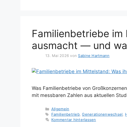
Familienbetriebe im 
ausmacht — und wa
13. Mai 2026
von
Sabine Hartmann
Was Familienbetriebe von Großkonzernen u
mit messbaren Zahlen aus aktuellen Stud
Kategorien
Allgemein
Schlagwörter
Familienbetrieb
,
Generationenwechsel
,
Kommentar hinterlassen