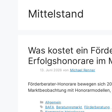
Mittelstand
Was kostet ein Förd
Erfolgshonorare im 
13. Juni 2026
von
Michael Renner
Förderberater-Honorare bewegen sich 202
Marktbeobachtung mit Honorarmodellen, P
Kategorien
Allgemein
Schlagwörter
BAFA
,
Beratungsmarkt
,
Förderberatung
,
Kommentar hinterlassen