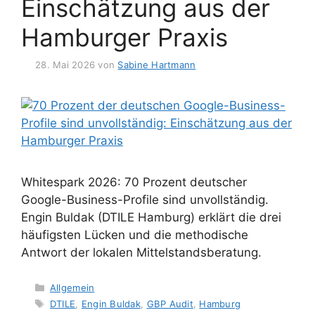
Einschätzung aus der
Hamburger Praxis
28. Mai 2026
von
Sabine Hartmann
Whitespark 2026: 70 Prozent deutscher
Google-Business-Profile sind unvollständig.
Engin Buldak (DTILE Hamburg) erklärt die drei
häufigsten Lücken und die methodische
Antwort der lokalen Mittelstandsberatung.
Kategorien
Allgemein
Schlagwörter
DTILE
,
Engin Buldak
,
GBP Audit
,
Hamburg