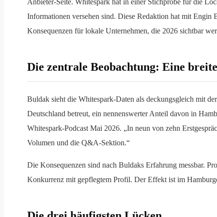
Anbieter-Seite. Whitespark hat in einer Stichprobe für die Lo
Informationen versehen sind. Diese Redaktion hat mit Engin
Konsequenzen für lokale Unternehmen, die 2026 sichtbar wer
Die zentrale Beobachtung: Eine breit
Buldak sieht die Whitespark-Daten als deckungsgleich mit d
Deutschland betreut, ein nennenswerter Anteil davon in Hambu
Whitespark-Podcast Mai 2026. „In neun von zehn Erstgespräche
Volumen und die Q&A-Sektion.“
Die Konsequenzen sind nach Buldaks Erfahrung messbar. Prof
Konkurrenz mit gepflegtem Profil. Der Effekt ist im Hamburger
Die drei häufigsten Lücken