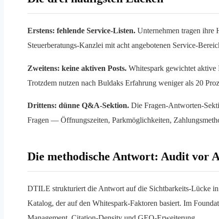
Erstens: fehlende Service-Listen.
Unternehmen tragen ihre Ha
Steuerberatungs-Kanzlei mit acht angebotenen Service-Bereich
Zweitens: keine aktiven Posts.
Whitespark gewichtet aktive P
Trotzdem nutzen nach Buldaks Erfahrung weniger als 20 Pro
Drittens: dünne Q&A-Sektion.
Die Fragen-Antworten-Sektio
Fragen — Öffnungszeiten, Parkmöglichkeiten, Zahlungsmethod
Die methodische Antwort: Audit vor A
DTILE strukturiert die Antwort auf die Sichtbarkeits-Lücke i
Katalog, der auf den Whitespark-Faktoren basiert. Im Foundati
Management, Citation-Density und GEO-Erweiterung.