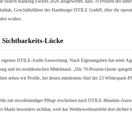
cal Search Ranking Factors 2026 ausgewertet, dass 70 Prozent der unter
 Buldak, Geschäftsführer der Hamburger DTILE GmbH, über die operat
den wollen.
e Sichtbarkeits-Lücke
er eigenen DTILE-Audit-Auswertung. Nach Eigenangaben hat seine Agen
rg und im norddeutschen Mittelstand. „Die 70-Prozent-Quote spiegelt u
n sehen wir Profile, bei denen mindestens fünf der 23 Whitespark-Pfli
ile mit unvollständiger Pflege erscheinen nach DTILE-Mandats-Auswer
 Markt besonders sichtbar, weil das Wettbewerbsumfeld dort dichter ist