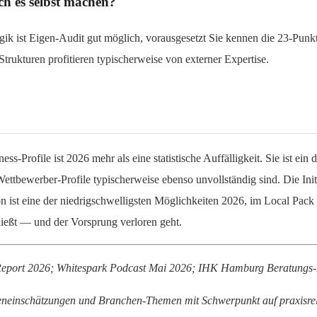
ich es selbst machen?
ik ist Eigen-Audit gut möglich, vorausgesetzt Sie kennen die 23-Punk
trukturen profitieren typischerweise von externer Expertise.
s-Profile ist 2026 mehr als eine statistische Auffälligkeit. Sie ist ei
ttbewerber-Profile typischerweise ebenso unvollständig sind. Die Initi
tion ist eine der niedrigschwelligsten Möglichkeiten 2026, im Local P
hließt — und der Vorsprung verloren geht.
 Report 2026; Whitespark Podcast Mai 2026; IHK Hamburg Beratungs-
rteneinschätzungen und Branchen-Themen mit Schwerpunkt auf praxisre