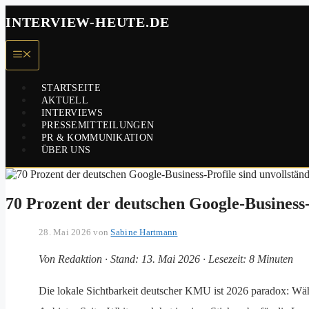
Zum
INTERVIEW-HEUTE.DE
Inhalt
springen
Menü
STARTSEITE
AKTUELL
INTERVIEWS
PRESSEMITTEILUNGEN
PR & KOMMUNIKATION
ÜBER UNS
70 Prozent der deutschen Google-Business
28. Mai 2026
von
Sabine Hartmann
Von Redaktion · Stand: 13. Mai 2026 · Lesezeit: 8 Minuten
Die lokale Sichtbarkeit deutscher KMU ist 2026 paradox: Wäh