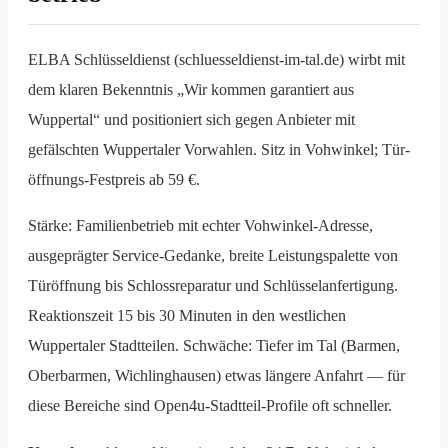
ELBA Schlüsseldienst (schluesseldienst-im-tal.de) wirbt mit
dem klaren Bekenntnis „Wir kommen garantiert aus
Wuppertal“ und positioniert sich gegen Anbieter mit
gefälschten Wuppertaler Vorwahlen. Sitz in Vohwinkel; Tür­
öffnungs-Festpreis ab 59 €.
Stärke: Familien­betrieb mit echter Vohwinkel-Adresse,
ausgeprägter Service-Gedanke, breite Leistungs­palette von
Tür­öffnung bis Schloss­reparatur und Schlüssel­anfertigung.
Reaktionszeit 15 bis 30 Minuten in den westlichen
Wuppertaler Stadtteilen. Schwäche: Tiefer im Tal (Barmen,
Oberbarmen, Wichlinghausen) etwas längere Anfahrt — für
diese Bereiche sind Open4u-Stadtteil-Profile oft schneller.