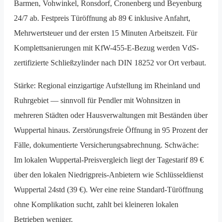
Barmen, Vohwinkel, Ronsdorf, Cronenberg und Beyenburg
24/7 ab. Festpreis Tür­öffnung ab 89 € inklusive Anfahrt,
Mehrwertsteuer und der ersten 15 Minuten Arbeitszeit. Für
Komplett­sanierungen mit KfW-455-E-Bezug werden VdS-
zertifizierte Schließzylinder nach DIN 18252 vor Ort verbaut.
Stärke: Regional einzigartige Aufstellung im Rheinland und
Ruhrgebiet — sinnvoll für Pendler mit Wohnsitzen in
mehreren Städten oder Hausverwaltungen mit Beständen über
Wuppertal hinaus. Zerstörungs­freie Öffnung in 95 Prozent der
Fälle, dokumentierte Versicherungs­abrechnung. Schwäche:
Im lokalen Wuppertal-Preisvergleich liegt der Tagestarif 89 €
über den lokalen Niedrig­preis-Anbietern wie Schlüsseldienst
Wuppertal 24std (39 €). Wer eine reine Standard-Tür­öffnung
ohne Komplikation sucht, zahlt bei kleineren lokalen
Betrieben weniger.