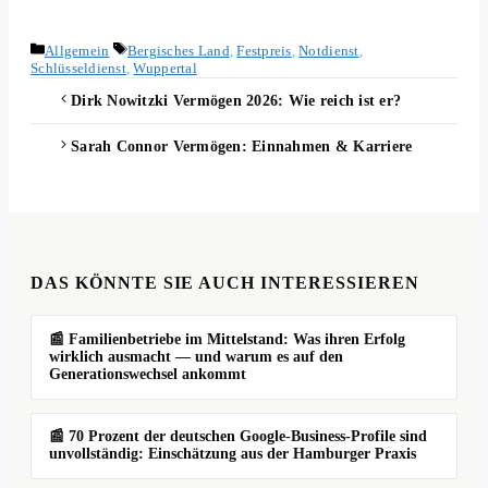
Kategorien
Schlagwörter
Allgemein
Bergisches Land
,
Festpreis
,
Notdienst
,
Schlüsseldienst
,
Wuppertal
Dirk Nowitzki Vermögen 2026: Wie reich ist er?
Sarah Connor Vermögen: Einnahmen & Karriere
DAS KÖNNTE SIE AUCH INTERESSIEREN
📰 Familienbetriebe im Mittelstand: Was ihren Erfolg
wirklich ausmacht — und warum es auf den
Generationswechsel ankommt
📰 70 Prozent der deutschen Google-Business-Profile sind
unvollständig: Einschätzung aus der Hamburger Praxis