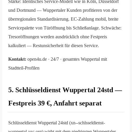
Stärke: Identisches Service-Modell wie in Köln, Düsseldorf
und Dortmund — Wuppertaler Kunden profitieren von der
überregionalen Standardisierung. EC-Zahlung mobil, breite
Service­palette von Tür­öffnung bis Schließanlage. Schwäche:
Tresor­öffnungen werden ausdrücklich ohne Festpreis
kalkuliert — Restunsicherheit für diesen Service.
Kontakt:
open4u.de · 24/7 · gesamtes Wuppertal mit
Stadtteil-Profilen
5. Schlüsseldienst Wuppertal 24std —
Festpreis 39 €, Anfahrt separat
Schlüsseldienst Wuppertal 24std (xn--schlsseldienst-
wuppertal-ysc.org) wirbt mit dem niedrigsten Wuppertaler