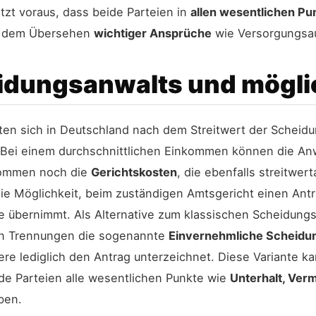
zt voraus, dass beide Parteien in
allen wesentlichen Pu
or dem Übersehen
wichtiger Ansprüche
wie Versorgungsau
idungsanwalts und mögli
ten sich in Deutschland nach dem Streitwert der Schei
 Bei einem durchschnittlichen Einkommen können die An
 kommen noch die
Gerichtskosten
, die ebenfalls streitwer
 die Möglichkeit, beim zuständigen Amtsgericht einen Ant
ise übernimmt. Als Alternative zum klassischen Scheidung
hen Trennungen die sogenannte
Einvernehmliche Scheidu
dere lediglich den Antrag unterzeichnet. Diese Variante 
ide Parteien alle wesentlichen Punkte wie
Unterhalt, Ver
ben.