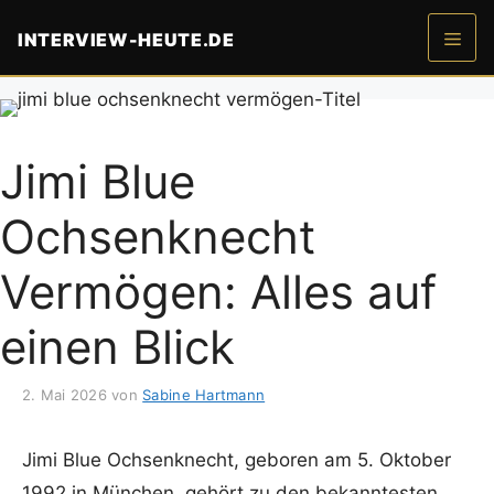
Zum
INTERVIEW-HEUTE.DE
Inhalt
springen
Men
Jimi Blue
Ochsenknecht
Vermögen: Alles auf
einen Blick
2. Mai 2026
von
Sabine Hartmann
Jimi Blue Ochsenknecht, geboren am 5. Oktober
1992 in München, gehört zu den bekanntesten