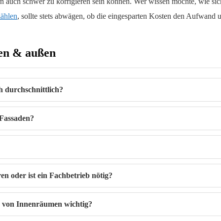
ern auch schwer zu korrigieren sein können. Wer wissen möchte, wie si
zählen
, sollte stets abwägen, ob die eingesparten Kosten den Aufwand un
nen & außen
h durchschnittlich?
 Fassaden?
n oder ist ein Fachbetrieb nötig?
n von Innenräumen wichtig?