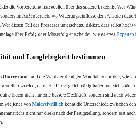
idet die Vorbereitung maßgeblich über das spätere Ergebnis. Wer Wände 
Besonders im Außenbereich, wo Witterungseinflüsse dem Anstrich dauerha
 Wer diesen Teil des Prozesses unterschätzt, riskiert, dass selbst hochw
undlage über Erfolg oder Misserfolg entscheidet, wie es etwa
Experten 
ität und Langlebigkeit bestimmen
s Untergrunds
und die Wahl der richtigen Materialien darüber, wie la
 grundiert werden, damit die Farbe gleichmäßig haftet und sich später n
dukte bieten nicht nur eine bessere Deckkraft, sondern sind auch wide
am wie jenes von
Malercivrilli.ch
kennt die Unterschiede zwischen den
Innenanstrichs nicht nur direkt nach der Fertigstellung, sondern erst 
n.