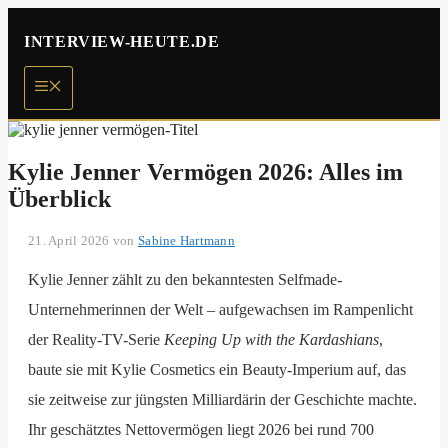
Zum
Inhalt
INTERVIEW-HEUTE.DE
springen
Menü
Kylie Jenner Vermögen 2026: Alles im
Überblick
21. April 2026
von
Sabine Hartmann
Kylie Jenner zählt zu den bekanntesten Selfmade-
Unternehmerinnen der Welt – aufgewachsen im Rampenlicht
der Reality-TV-Serie
Keeping Up with the Kardashians
,
baute sie mit Kylie Cosmetics ein Beauty-Imperium auf, das
sie zeitweise zur jüngsten Milliardärin der Geschichte machte.
Ihr geschätztes Nettovermögen liegt 2026 bei rund 700