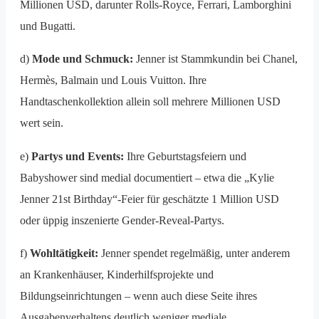
Millionen USD, darunter Rolls-Royce, Ferrari, Lamborghini
und Bugatti.
d)
Mode und Schmuck:
Jenner ist Stammkundin bei Chanel,
Hermès, Balmain und Louis Vuitton. Ihre
Handtaschenkollektion allein soll mehrere Millionen USD
wert sein.
e)
Partys und Events:
Ihre Geburtstagsfeiern und
Babyshower sind medial documentiert – etwa die „Kylie
Jenner 21st Birthday“-Feier für geschätzte 1 Million USD
oder üppig inszenierte Gender-Reveal-Partys.
f)
Wohltätigkeit:
Jenner spendet regelmäßig, unter anderem
an Krankenhäuser, Kinderhilfsprojekte und
Bildungseinrichtungen – wenn auch diese Seite ihres
Ausgabenverhaltens deutlich weniger mediale