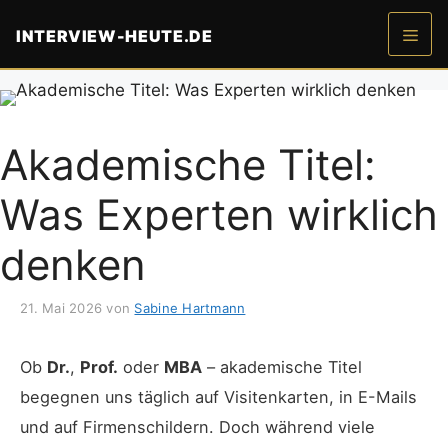
Zum
INTERVIEW-HEUTE.DE
Inhalt
springen
Men
Akademische Titel:
Was Experten wirklich
denken
21. Mai 2026
von
Sabine Hartmann
Ob
Dr.
,
Prof.
oder
MBA
– akademische Titel
begegnen uns täglich auf Visitenkarten, in E-Mails
und auf Firmenschildern. Doch während viele