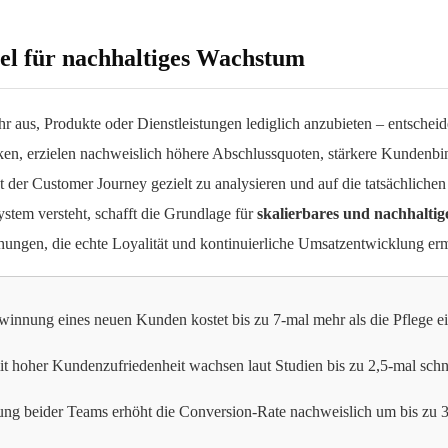
sel für nachhaltiges Wachstum
r aus, Produkte oder Dienstleistungen lediglich anzubieten – entscheide
n, erzielen nachweislich höhere Abschlussquoten, stärkere Kundenbin
 der Customer Journey gezielt zu analysieren und auf die tatsächlichen
stem versteht, schafft die Grundlage für
skalierbares und nachhalti
hungen, die echte Loyalität und kontinuierliche Umsatzentwicklung er
innung eines neuen Kunden kostet bis zu 7-mal mehr als die Pflege e
hoher Kundenzufriedenheit wachsen laut Studien bis zu 2,5-mal schne
g beider Teams erhöht die Conversion-Rate nachweislich um bis zu 