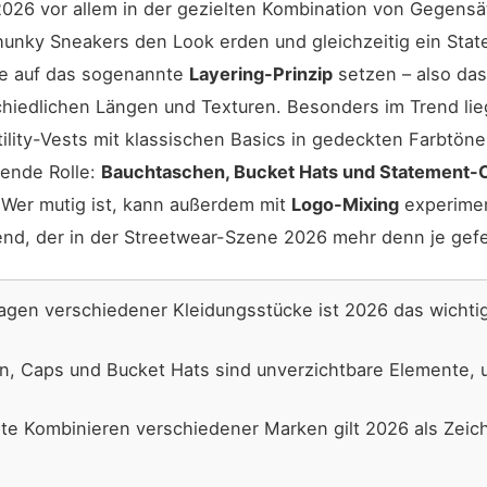
2026 vor allem in der gezielten Kombination von Gegensä
Chunky Sneakers den Look erden und gleichzeitig ein Sta
te auf das sogenannte
Layering-Prinzip
setzen – also da
chiedlichen Längen und Texturen. Besonders im Trend li
lity-Vests mit klassischen Basics in gedeckten Farbtöne
dende Rolle:
Bauchtaschen, Bucket Hats und Statement-
 Wer mutig ist, kann außerdem mit
Logo-Mixing
experimen
nd, der in der Streetwear-Szene 2026 mehr denn je gefei
gen verschiedener Kleidungsstücke ist 2026 das wichtigs
, Caps und Bucket Hats sind unverzichtbare Elemente, u
e Kombinieren verschiedener Marken gilt 2026 als Zeic