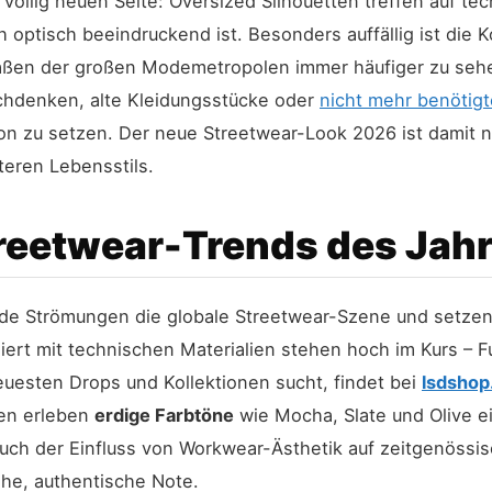
 völlig neuen Seite: Oversized Silhouetten treffen auf te
h optisch beeindruckend ist. Besonders auffällig ist die
traßen der großen Modemetropolen immer häufiger zu sehe
achdenken, alte Kleidungsstücke oder
nicht mehr benötig
hion zu setzen. Der neue Streetwear-Look 2026 ist damit 
eren Lebensstils.
treetwear-Trends des Jah
de Strömungen die globale Streetwear-Szene und setze
ert mit technischen Materialien stehen hoch im Kurs – Fu
uesten Drops und Kollektionen sucht, findet bei
lsdshop
en erleben
erdige Farbtöne
wie Mocha, Slate und Olive ei
uch der Einfluss von Workwear-Ästhetik auf zeitgenössi
ohe, authentische Note.