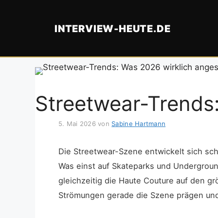
Zum
Inhalt
INTERVIEW-HEUTE.DE
springen
Streetwear-Trends:
5. Mai 2026
von
Sabine Hartmann
Die Streetwear-Szene entwickelt sich schn
Was einst auf Skateparks und Underground
gleichzeitig die Haute Couture auf den g
Strömungen gerade die Szene prägen und