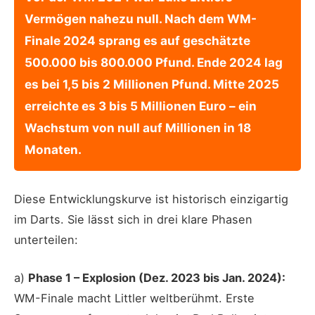
Vermögen nahezu null. Nach dem WM-
Finale 2024 sprang es auf geschätzte
500.000 bis 800.000 Pfund. Ende 2024 lag
es bei 1,5 bis 2 Millionen Pfund. Mitte 2025
erreichte es 3 bis 5 Millionen Euro – ein
Wachstum von null auf Millionen in 18
Monaten.
Diese Entwicklungskurve ist historisch einzigartig
im Darts. Sie lässt sich in drei klare Phasen
unterteilen:
a)
Phase 1 – Explosion (Dez. 2023 bis Jan. 2024):
WM-Finale macht Littler weltberühmt. Erste