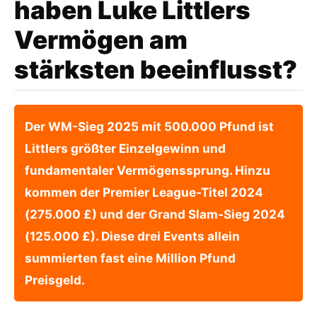
haben Luke Littlers
Vermögen am
stärksten beeinflusst?
Der WM-Sieg 2025 mit 500.000 Pfund ist
Littlers größter Einzelgewinn und
fundamentaler Vermögenssprung. Hinzu
kommen der Premier League-Titel 2024
(275.000 £) und der Grand Slam-Sieg 2024
(125.000 £). Diese drei Events allein
summierten fast eine Million Pfund
Preisgeld.