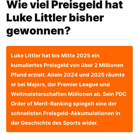
Wie viel Preisgeld hat
Luke Littler bisher
gewonnen?
Luke Littler hat bis Mitte 2025 ein
kumuliertes Preisgeld von über 2 Millionen
Pfund erzielt. Allein 2024 und 2025 räumte
er bei Majors, der Premier League und
Weltmeisterschaften Millionen ab. Sein PDC
Order of Merit-Ranking spiegelt eine der
schnellsten Preisgeld-Akkumulationen in
der Geschichte des Sports wider.