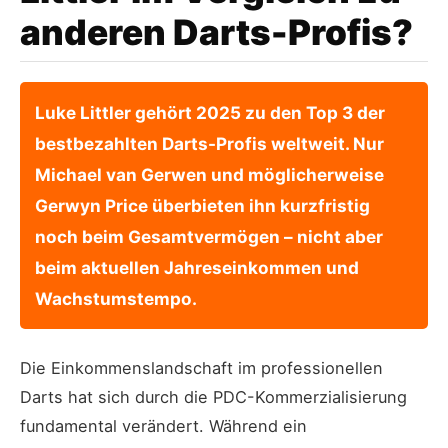
anderen Darts-Profis?
Luke Littler gehört 2025 zu den Top 3 der
bestbezahlten Darts-Profis weltweit. Nur
Michael van Gerwen und möglicherweise
Gerwyn Price überbieten ihn kurzfristig
noch beim Gesamtvermögen – nicht aber
beim aktuellen Jahreseinkommen und
Wachstumstempo.
Die Einkommenslandschaft im professionellen
Darts hat sich durch die PDC-Kommerzialisierung
fundamental verändert. Während ein