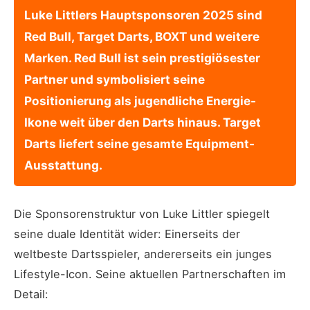
Luke Littlers Hauptsponsoren 2025 sind
Red Bull, Target Darts, BOXT und weitere
Marken. Red Bull ist sein prestigiösester
Partner und symbolisiert seine
Positionierung als jugendliche Energie-
Ikone weit über den Darts hinaus. Target
Darts liefert seine gesamte Equipment-
Ausstattung.
Die Sponsorenstruktur von Luke Littler spiegelt
seine duale Identität wider: Einerseits der
weltbeste Dartsspieler, andererseits ein junges
Lifestyle-Icon. Seine aktuellen Partnerschaften im
Detail: