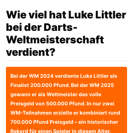
Wie viel hat Luke Littler
bei der Darts-
Weltmeisterschaft
verdient?
Bei der WM 2024 verdiente Luke Littler als
Finalist 200.000 Pfund. Bei der WM 2025
gewann er als Weltmeister das volle
Preisgeld von 500.000 Pfund. In nur zwei
WM-Teilnahmen erzielte er kombiniert rund
700.000 Pfund Preisgeld – ein historischer
Rekord für einen Spieler in diesem Alter.