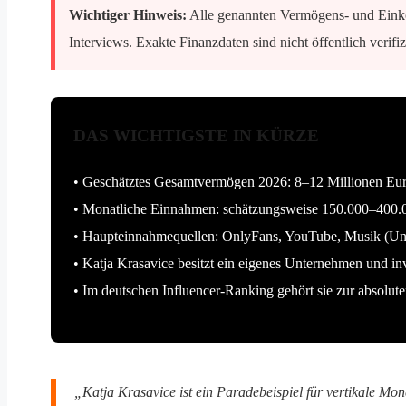
Wichtiger Hinweis:
Alle genannten Vermögens- und Einko
Interviews. Exakte Finanzdaten sind nicht öffentlich verif
DAS WICHTIGSTE IN KÜRZE
• Geschätztes Gesamtvermögen 2026: 8–12 Millionen Eu
• Monatliche Einnahmen: schätzungsweise 150.000–400.0
• Haupteinnahmequellen: OnlyFans, YouTube, Musik (Uni
• Katja Krasavice besitzt ein eigenes Unternehmen und in
• Im deutschen Influencer-Ranking gehört sie zur absolu
„Katja Krasavice ist ein Paradebeispiel für vertikale M