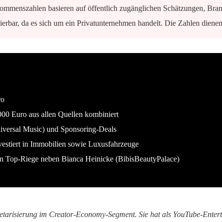
mmenszahlen basieren auf öffentlich zugänglichen Schätzungen, Bra
izierbar, da es sich um ein Privatunternehmen handelt. Die Zahlen dien
ro
00 Euro aus allen Quellen kombiniert
versal Music) und Sponsoring-Deals
vestiert in Immobilien sowie Luxusfahrzeuge
ten Top-Riege neben Bianca Heinicke (BibisBeautyPalace)
onetarisierung im Creator-Economy-Segment. Sie hat als YouTube-Entert