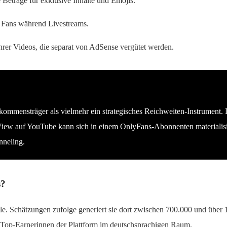
Beträge für exklusive Inhalte und Emojis.
 Fans während Livestreams.
rer Videos, die separat von AdSense vergütet werden.
kommensträger als vielmehr ein strategisches Reichweiten-Instrument. 
iew auf YouTube kann sich in einem OnlyFans-Abonnenten materialisier
nneling.
s?
le. Schätzungen zufolge generiert sie dort zwischen 700.000 und über 
Top-Earnerinnen der Plattform im deutschsprachigen Raum.