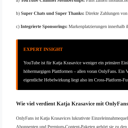
a)
YouTube Channel Memberships:
Fans zahlen monatliche 
b)
Super Chats und Super Thanks:
Direkte Zahlungen von
c)
Integrierte Sponsorings:
Markenplatzierungen innerhalb ih
EXPERT INSIGHT
YouTube ist für Katja Krasavice weniger ein primärer Ein
höhermargigen Plattformen – allen voran OnlyFans. Ein V
eigentliche Hebelwirkung liegt also im Cross-Platform-Fu
Wie viel verdient Katja Krasavice mit OnlyFan
OnlyFans ist Katja Krasavices lukrativste Einzeleinnahmequel
Abonnenten und Premium-Content-Paketen gehört sie zu den 