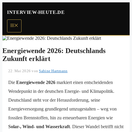
Zum
Inhalt
INTERVIEW-HEUTE.DE
springen
Menü
Energiewende 2026: Deutschlands
Zukunft erklärt
22. Mai 2026
von
Sabine Hartmann
Die
Energiewende 2026
markiert einen entscheidenden
Wendepunkt in der deutschen Energie- und Klimapolitik.
Deutschland steht vor der Herausforderung, seine
Energieversorgung grundlegend umzugestalten – weg von
fossilen Brennstoffen, hin zu erneuerbaren Energien wie
Solar-, Wind- und Wasserkraft
. Dieser Wandel betrifft nicht