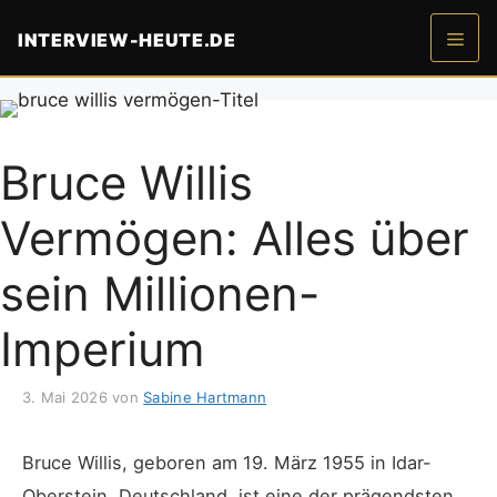
Zum
INTERVIEW-HEUTE.DE
Inhalt
springen
Men
Bruce Willis
Vermögen: Alles über
sein Millionen-
Imperium
3. Mai 2026
von
Sabine Hartmann
Bruce Willis, geboren am 19. März 1955 in Idar-
Oberstein, Deutschland, ist eine der prägendsten