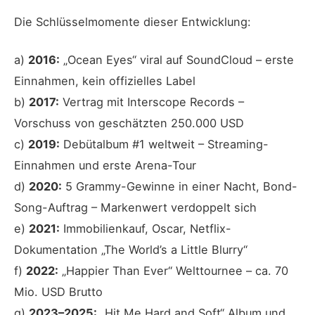
Die Schlüsselmomente dieser Entwicklung:
a)
2016:
„Ocean Eyes“ viral auf SoundCloud – erste
Einnahmen, kein offizielles Label
b)
2017:
Vertrag mit Interscope Records –
Vorschuss von geschätzten 250.000 USD
c)
2019:
Debütalbum #1 weltweit – Streaming-
Einnahmen und erste Arena-Tour
d)
2020:
5 Grammy-Gewinne in einer Nacht, Bond-
Song-Auftrag – Markenwert verdoppelt sich
e)
2021:
Immobilienkauf, Oscar, Netflix-
Dokumentation „The World’s a Little Blurry“
f)
2022:
„Happier Than Ever“ Welttournee – ca. 70
Mio. USD Brutto
g)
2023–2025:
„Hit Me Hard and Soft“ Album und