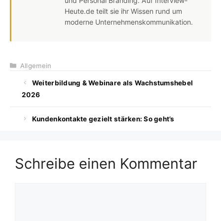
und Personal Branding. Auf Interview-
Heute.de teilt sie ihr Wissen rund um
moderne Unternehmenskommunikation.
Kategorien
Allgemein
Weiterbildung & Webinare als Wachstumshebel
2026
Kundenkontakte gezielt stärken: So geht’s
Schreibe einen Kommentar
Kommentar