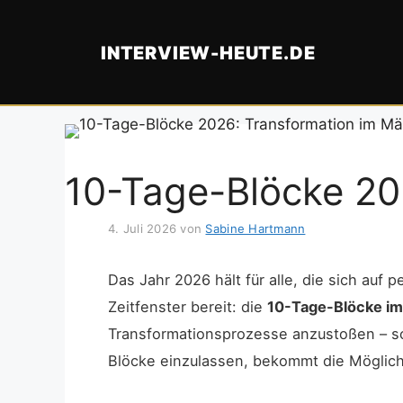
Zum
Inhalt
INTERVIEW-HEUTE.DE
springen
10-Tage-Blöcke 20
4. Juli 2026
von
Sabine Hartmann
Das Jahr 2026 hält für alle, die sich a
Zeitfenster bereit: die
10-Tage-Blöcke im
Transformationsprozesse anzustoßen – sowo
Blöcke einzulassen, bekommt die Möglichk